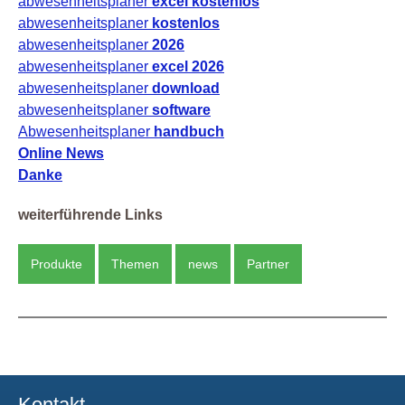
abwesenheitsplaner
excel kostenlos
abwesenheitsplaner
kostenlos
abwesenheitsplaner
2026
abwesenheitsplaner
excel 2026
abwesenheitsplaner
download
abwesenheitsplaner
software
Abwesenheitsplaner
handbuch
Online News
Danke
weiterführende Links
Produkte
Themen
news
Partner
Kontakt