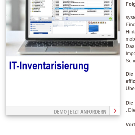
Folg
syst
Eind
Hin
mob
Dash
Impo
Schn
Die
effi
Über
Die
. Di
DEMO JETZT ANFORDERN
Vort