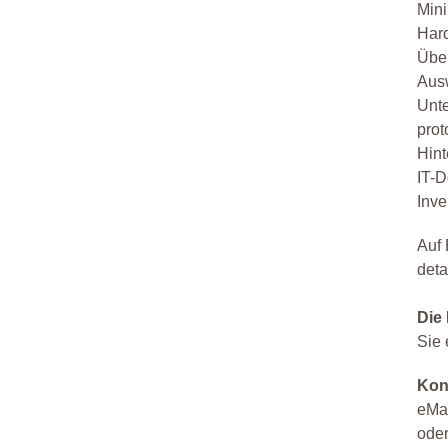
Mini
Hard
Über
Ausw
Unte
prot
Hin
IT-
Inve
Auf 
deta
Die 
Sie 
Kon
eMa
oder