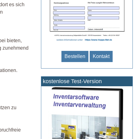
ort es sich
en
ei bieten,
ung zunehmend
Bestellen
Kontakt
ationen.
kostenlose Test-Version
utzen zu
bruchfreie