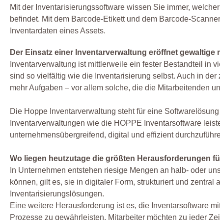
Mit der Inventarisierungssoftware wissen Sie immer, welche
befindet. Mit dem Barcode-Etikett und dem Barcode-Scanner h
Inventardaten eines Assets.
Der Einsatz einer Inventarverwaltung eröffnet gewaltige
Inventarverwaltung ist mittlerweile ein fester Bestandteil i
sind so vielfältig wie die Inventarisierung selbst. Auch in
mehr Aufgaben – vor allem solche, die die Mitarbeitenden un
Die Hoppe Inventarverwaltung steht für eine Softwarelösun
Inventarverwaltungen wie die HOPPE Inventarsoftware leist
unternehmensübergreifend, digital und effizient durchzuführ
Wo liegen heutzutage die größten Herausforderungen f
In Unternehmen entstehen riesige Mengen an halb- oder unst
können, gilt es, sie in digitaler Form, strukturiert und zent
Inventarisierungslösungen.
Eine weitere Herausforderung ist es, die Inventarsoftware mi
Prozesse zu gewährleisten. Mitarbeiter möchten zu jeder Z